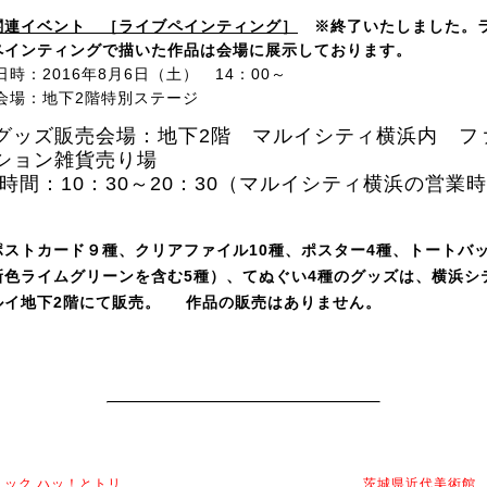
関連イベント ［
ライブペインティング
］
※終了いたしました。
ペインティングで描いた作品は会場に展示しております。
時：2016年8月6日（土） 14：00～
場：地下2階特別ステージ
グッズ販売会場：地下2階 マルイシティ横浜内 フ
ション雑貨売り場
間：10：30～20：30（マルイシティ横浜の営業
）
ポストカード９種、クリアファイル10種、
ポスター
4
種、
トートバ
新色ライムグリーンを含む5種）、てぬぐい4種の
グッズは、横浜シ
ルイ地下2階に
て販売。
作品の販売はありません。
リック ハッ！とトリ
茨城県近代美術館