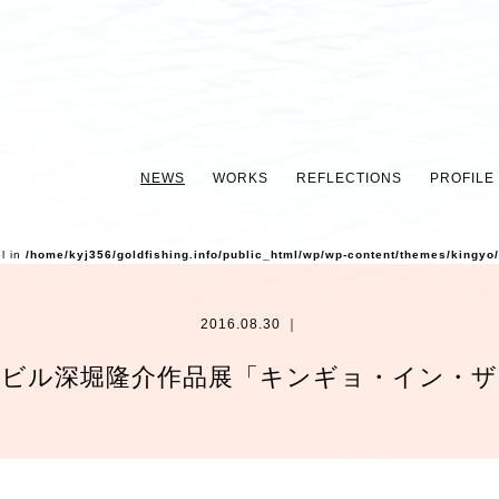
NEWS
WORKS
REFLECTIONS
PROFILE
ol in
/home/kyj356/goldfishing.info/public_html/wp/wp-content/themes/kingyo
2016.08.30 ｜
イビル深堀隆介作品展「キンギョ・イン・ザ