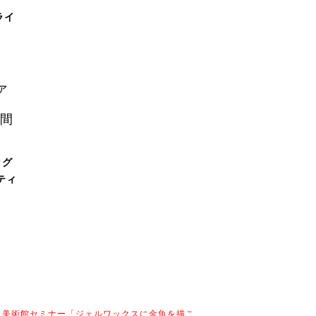
ライ
ァ
時間
ッグ
ティ
 美術館セミナー「ジェルワックスに金魚を描こ