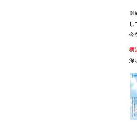
※
し
今
横
深