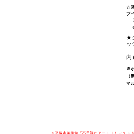
☆
ブ
日
会
★
ッ
時
内
※
（
マ
< 平塚市美術館「不思議なアート トリック ト