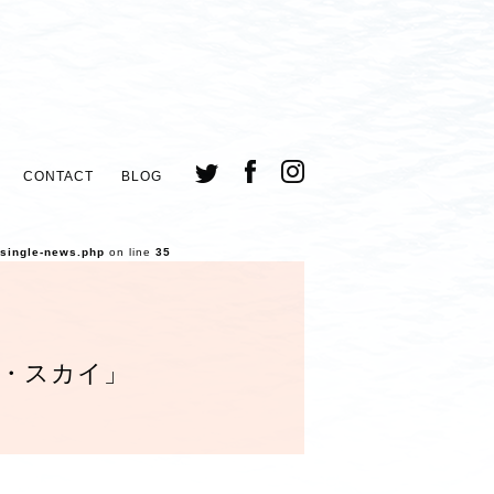
CONTACT
BLOG
/single-news.php
on line
35
・スカイ」