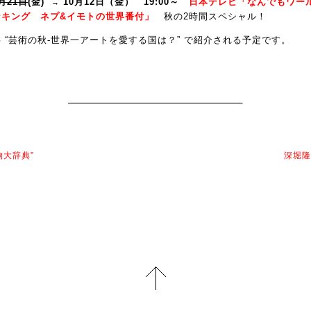
月2
1日
(金)
10月12日（金）
19:00～
日本テレビ「
なんでもワー
→
ンキング ネプ&イモトの世界番付
」
秋の2時間スペシャル！
 “芸術の秋-世界一アートを愛する国は？” で紹介される予定です。
物大辞典”
深堀隆介