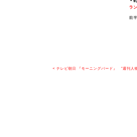
＊
9
ラ
前半
< テレビ朝日 『モーニングバード』 ”週刊人