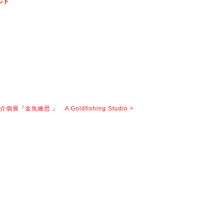
ルド
個展『金魚繪思 』 A Goldfishing Studio >