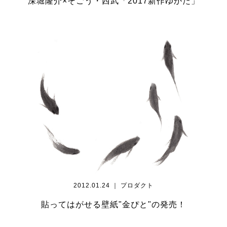
深堀隆介×そごう・西武「2017新作ゆかた」
2012.01.24 ｜ プロダクト
貼ってはがせる壁紙"金ぴと"の発売！