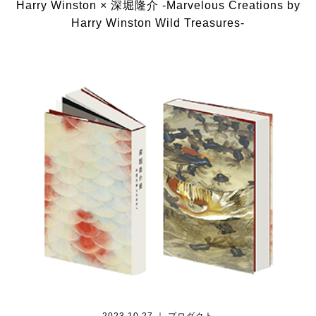
Harry Winston × 深堀隆介 -Marvelous Creations by
Harry Winston Wild Treasures-
2023.10.27 ｜ プロダクト