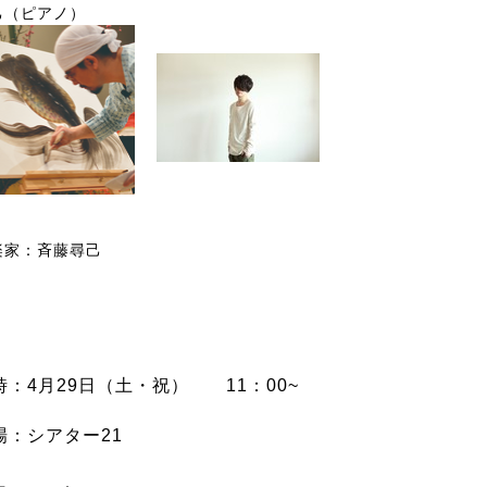
己
（ピアノ）
楽家：
斉藤尋己
時：4月29日（土・祝） 11：00~
場：シアター21