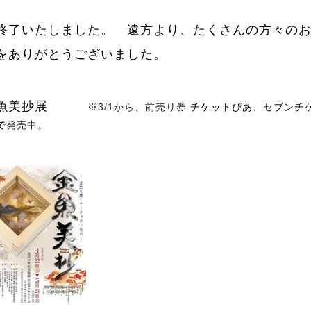
終了いたしました。 遠方より、たくさんの方々の
をありがとうございました。
金魚美抄展
※3/1から、前売り券
チケットぴあ
、
セブンチ
で
発売中。