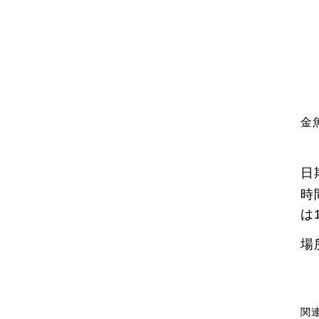
金
日
時
は
場
関