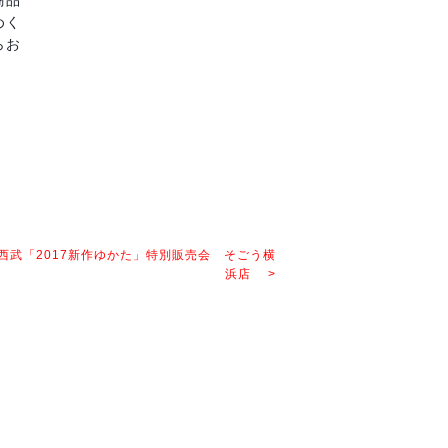
商品
めく
らお
西武「2017新作ゆかた」特別販売会 そごう横
浜店 >