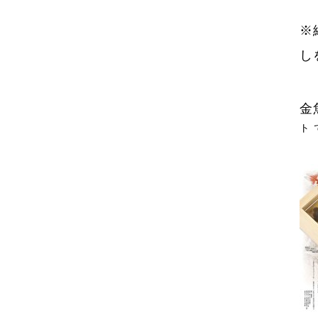
※
し
ト