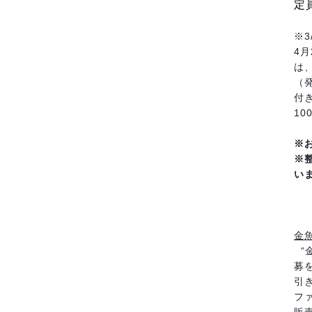
定
※
4
は
（
付
1
※
※
い
金
“
募
引
フ