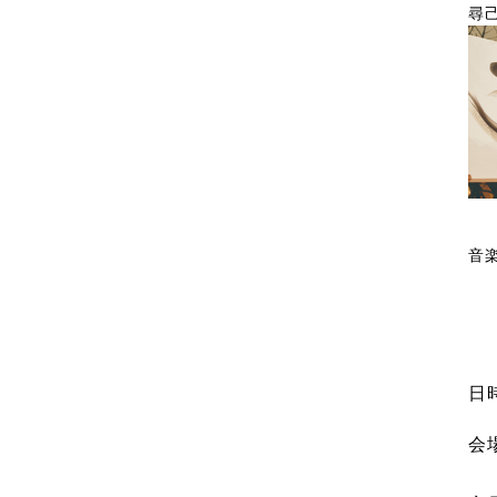
尋
音
日
会