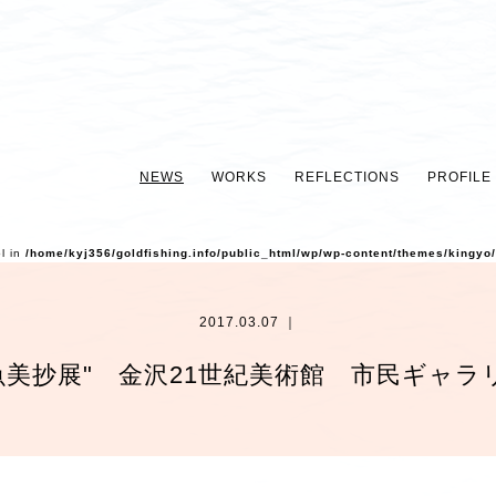
NEWS
WORKS
REFLECTIONS
PROFILE
ol in
/home/kyj356/goldfishing.info/public_html/wp/wp-content/themes/kingyo
2017.03.07 ｜
魚美抄展" 金沢21世紀美術館 市民ギャラ