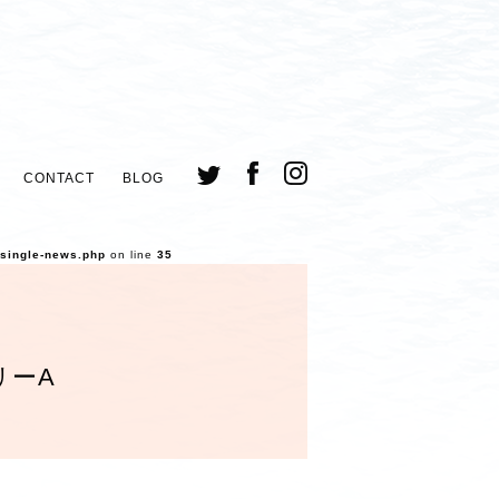
CONTACT
BLOG
/single-news.php
on line
35
リーA