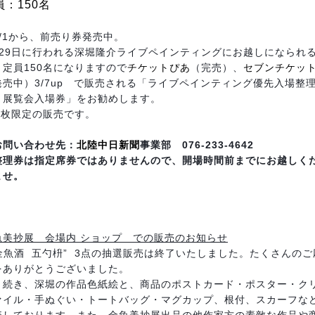
員：150名
3/1から、前売り券発売中。
月29日に行われる深堀隆介ライブペインティングにお越しになられ
、定員150名になりますので
チケットぴあ
（完売）、
セブンチケッ
発売中）3/7up で販売される「ライブペインティング優先入場整
き展覧会入場券」をお勧めします。
00枚限定の販売です。
お問い合わせ先：
北陸中日新聞
事業部 076-233-4642
整理券は指定席券ではありませんので、開場時間前までにお越しく
ませ。
魚美抄展 会場内 ショップ での販売のお知らせ
金魚酒 五勺枡” 3点の抽選販売は終了いたしました。たくさんのご
をありがとうございました。
き続き、深堀の作品色紙絵と、商品のポストカード・ポスター・ク
ァイル・手ぬぐい・トートバッグ・マグカップ、根付、スカーフな