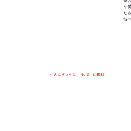
販
が
だ
待
< きんぎょ生活 No.3 に掲載