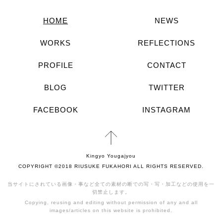
HOME
NEWS
WORKS
REFLECTIONS
PROFILE
CONTACT
BLOG
TWITTER
FACEBOOK
INSTAGRAM
Kingyo Yougajyou
COPYRIGHT ©2018 RIUSUKE FUKAHORI ALL RIGHTS RESERVED.
当サイトにされている画像・事など全ての素材の断での写・写・加工などの使用を一
切禁止します。
Copying, reusing and editing without permission of any and all
images/articles on this website is prohibited.